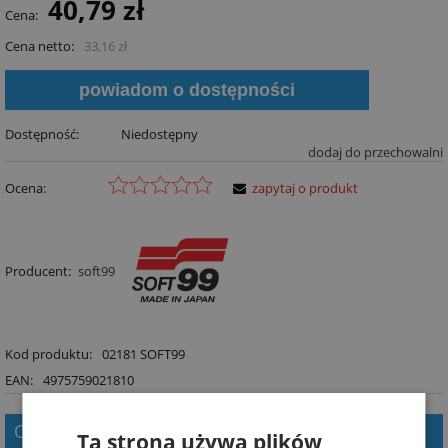
40,79 zł
Cena:
Cena netto:
33,16 zł
powiadom o dostępności
Dostępność:
Niedostępny
dodaj do przechowalni
Ocena:
zapytaj o produkt
Producent:
soft99
Kod produktu:
02181 SOFT99
EAN:
4975759021810
Opis
Ta strona używa plików