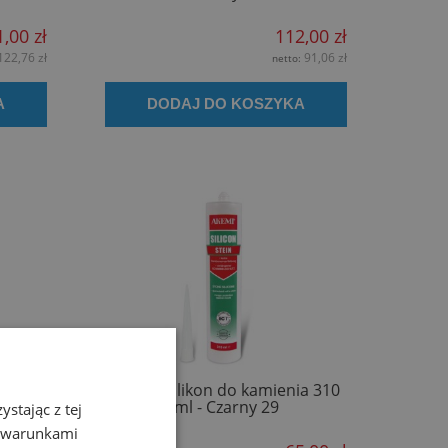
,00 zł
112,00 zł
122,76 zł
91,06 zł
netto:
A
DODAJ DO KOSZYKA
ia 310
AKEMI Silikon do kamienia 310
ml - Czarny 29
stając z tej
z warunkami