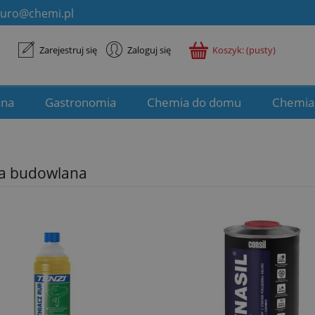
iuro@chemi.pl
Zarejestruj się
Zaloguj się
Koszyk:
(pusty)
ana
Gastronomia
Chemia do domu
Chemia
a budowlana