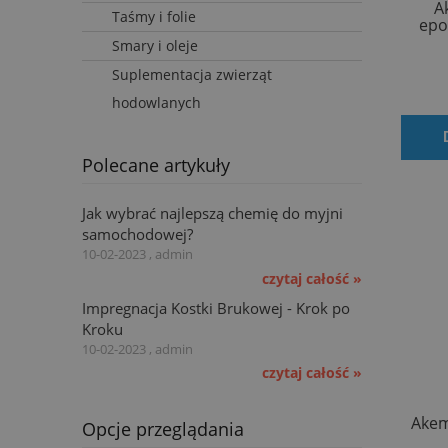
A
Taśmy i folie
epo
Smary i oleje
Suplementacja zwierząt
hodowlanych
Polecane artykuły
Jak wybrać najlepszą chemię do myjni
samochodowej?
10-02-2023 , admin
czytaj całość »
Impregnacja Kostki Brukowej - Krok po
Kroku
10-02-2023 , admin
czytaj całość »
Akem
Opcje przeglądania