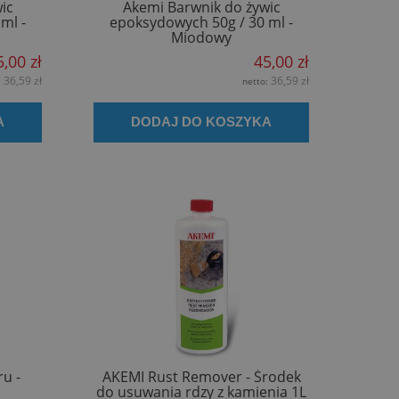
ic
Akemi Barwnik do żywic
ml -
epoksydowych 50g / 30 ml -
Miodowy
5,00 zł
45,00 zł
36,59 zł
36,59 zł
:
netto:
A
DODAJ DO KOSZYKA
u -
AKEMI Rust Remover - Środek
do usuwania rdzy z kamienia 1L