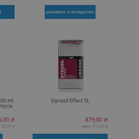
A
powiadom o dostępności
500 ml
Dynasil Effect 5L
 mycia
5,00 zł
879,00 zł
36,59 zł
714,63 zł
:
netto: