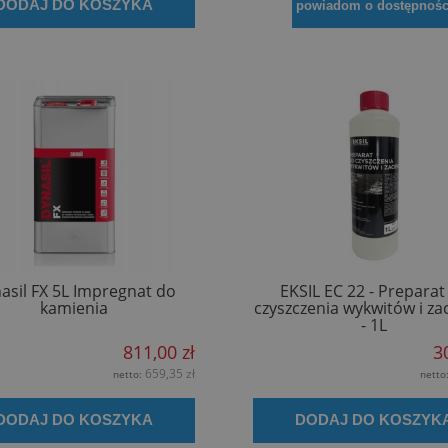
DODAJ DO KOSZYKA
powiadom o dostępnośc
asil FX 5L Impregnat do
EKSIL EC 22 - Preparat
kamienia
czyszczenia wykwitów i za
- 1L
811,00 zł
3
659,35 zł
netto:
netto
DODAJ DO KOSZYKA
DODAJ DO KOSZYK