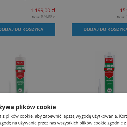
1 199,00 zł
151
974,80 zł
netto:
netto:
DODAJ DO KOSZYKA
DODAJ DO KOSZYK
żywa plików cookie
 Silikon do kamienia 310
AKEMI Silikon do kamien
ml - Bezbarwny 01
ml - Biały 02
a z plików cookie, aby zapewnić lepszą wygodę użytkowania. Korzy
 zgodę na używanie przez nas wszystkich plików cookie zgodnie 