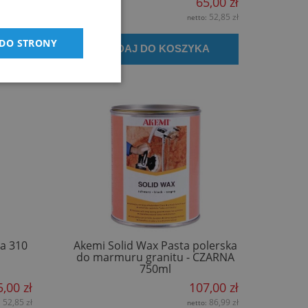
5,00 zł
65,00 zł
52,85 zł
52,85 zł
:
netto:
 DO STRONY
DODAJ DO KOSZYKA
i
ia 310
Akemi Solid Wax Pasta polerska
do marmuru granitu - CZARNA
750ml
5,00 zł
107,00 zł
52,85 zł
86,99 zł
:
netto: