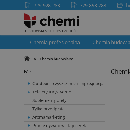
729-928-283
729-858-283
b
HURTOWNIA ŚRODKÓW CZYSTOŚCI
Chemia profesjonalna
Chemia budowl
»
Chemia budowlana
Chemi
Menu
Outdoor – czyszczenie i impregnacja
Tolalety turystyczne
Suplementy diety
Tylko przedpłata
Aromamarketing
Pranie dywanów i tapicerek