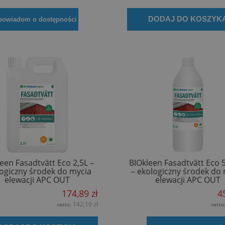
DODAJ DO KOSZYK
powiadom o dostępności
een Fasadtvätt Eco 2,5L –
BIOkleen Fasadtvätt Eco 
ogiczny środek do mycia
– ekologiczny środek do
elewacji APC OUT
elewacji APC OUT
174,89 zł
4
142,19 zł
netto:
netto