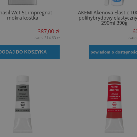
nasil Wet 5L impregnat
AKEMI Akenova Elastic 100
mokra kostka
polihybrydowy elastyczny
290ml 390g
387,00 zł
6
314,63 zł
netto:
netto
DODAJ DO KOSZYKA
powiadom o dostępnośc