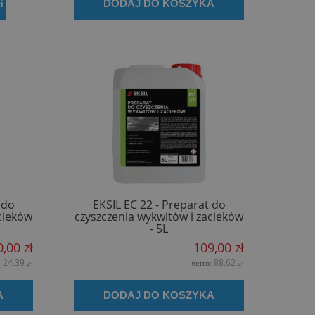
DODAJ DO KOSZYKA
i
 do
EKSIL EC 22 - Preparat do
cieków
czyszczenia wykwitów i zacieków
- 5L
0,00 zł
109,00 zł
24,39 zł
88,62 zł
:
netto:
A
DODAJ DO KOSZYKA