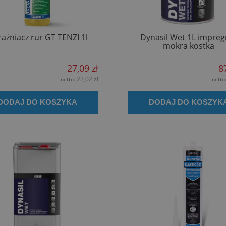
ażniacz rur GT TENZI 1l
Dynasil Wet 1L impreg
mokra kostka
27,09 zł
8
22,02 zł
netto:
netto
DODAJ DO KOSZYKA
DODAJ DO KOSZYK