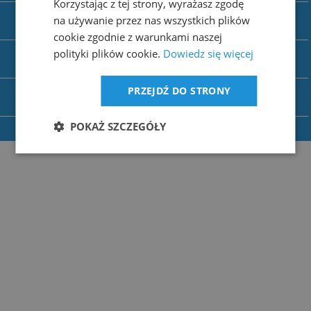
Korzystając z tej strony, wyrażasz zgodę
Sklep
na używanie przez nas wszystkich plików
cookie zgodnie z warunkami naszej
polityki plików cookie.
Dowiedz się więcej
Moje konto
PRZEJDŹ DO STRONY
Informacje
POKAŻ SZCZEGÓŁY
Copyright by
chemi.pl
2021. All right reserved.