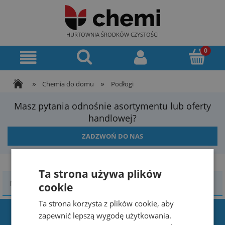
HURTOWNIA ŚRODKÓW CZYSTOŚCI
»
»
Chemia do domu
Podłogi
Masz pytania odnośnie asortymentu lub oferty
handlowej?
ZADZWOŃ DO NAS
Ta strona używa plików
Nie znaleziono produktów spełniających podane kryteria.
cookie
Ta strona korzysta z plików cookie, aby
Dane
zapewnić lepszą wygodę użytkowania.