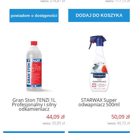
214,87 zł
117,15 zł
netto:
netto:
DODAJ DO KOSZYKA
powiadom o dostępności
Gran Ston TENZI 1L
STARWAX Super
Profesjonalny i silny
odwapniacz 500ml
odkamieniacz
44,09 zł
50,09 zł
35,85 zł
40,72 zł
netto:
netto: