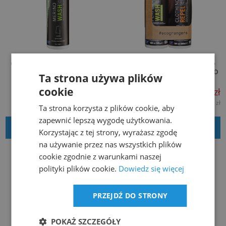
GRANGERS Merino Wash
GRANGERS Performance
300ml
Wash + Clothing Repel Eco
Ta strona używa plików
Twin Pack
cookie
37,79 zł
84,69 zł
30,72 zł
68,85 zł
netto:
netto:
Ta strona korzysta z plików cookie, aby
zapewnić lepszą wygodę użytkowania.
DODAJ DO KOSZYKA
DODAJ DO KOSZYKA
Korzystając z tej strony, wyrażasz zgodę
na używanie przez nas wszystkich plików
cookie zgodnie z warunkami naszej
polityki plików cookie.
Dowiedz się więcej
PRZEJDŹ DO STRONY
POKAŻ SZCZEGÓŁY