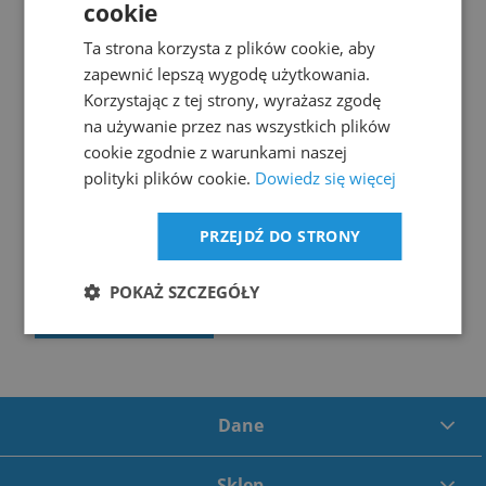
cookie
Ta strona korzysta z plików cookie, aby
zapewnić lepszą wygodę użytkowania.
Korzystając z tej strony, wyrażasz zgodę
na używanie przez nas wszystkich plików
cookie zgodnie z warunkami naszej
Zmywarka do posadzek
polityki plików cookie.
Dowiedz się więcej
bateryjna Jade 66
39 583,92 zł
PRZEJDŹ DO STRONY
32 182,05 zł
netto:
POKAŻ SZCZEGÓŁY
powiadom o dostępności
Dane
Sklep