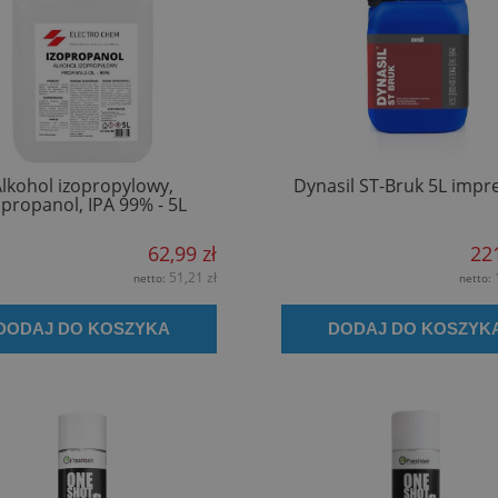
lkohol izopropylowy,
Dynasil ST-Bruk 5L impr
opropanol, IPA 99% - 5L
62,99 zł
221
51,21 zł
netto:
netto:
DODAJ DO KOSZYKA
DODAJ DO KOSZYK