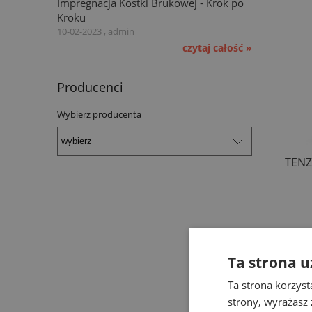
Impregnacja Kostki Brukowej - Krok po
Kroku
10-02-2023 , admin
czytaj całość »
Producenci
Wybierz producenta
TENZI
Ta strona u
Ta strona korzyst
strony, wyrażasz