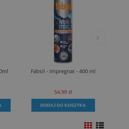
0ml
Fabsil - Impregnat - 400 ml
STARWA
54,99 zł
A
DODAJ DO KOSZYKA
D