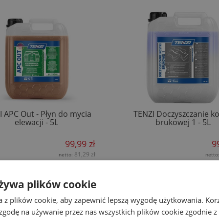
 APC Out - Płyn do mycia
TENZI Doczyszczanie ko
elewacji - 5L
brukowej 1 - 5L
99,99 zł
9
81,29 zł
netto:
netto
DODAJ DO KOSZYKA
DODAJ DO KOSZYK
żywa plików cookie
a z plików cookie, aby zapewnić lepszą wygodę użytkowania. Korzy
 zgodę na używanie przez nas wszystkich plików cookie zgodnie 