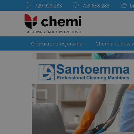
729-928-283
729-858-283
b
HURTOWNIA ŚRODKÓW CZYSTOŚCI
Chemia profesjonalna
Chemia budowl