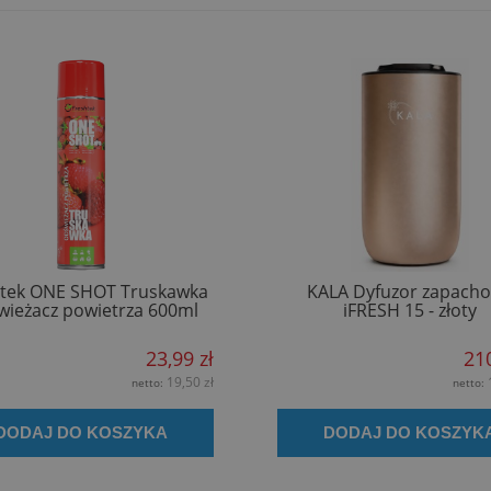
htek ONE SHOT Truskawka
KALA Dyfuzor zapach
ieżacz powietrza 600ml
iFRESH 15 - złoty
23,99 zł
210
19,50 zł
netto:
netto:
DODAJ DO KOSZYKA
DODAJ DO KOSZYK