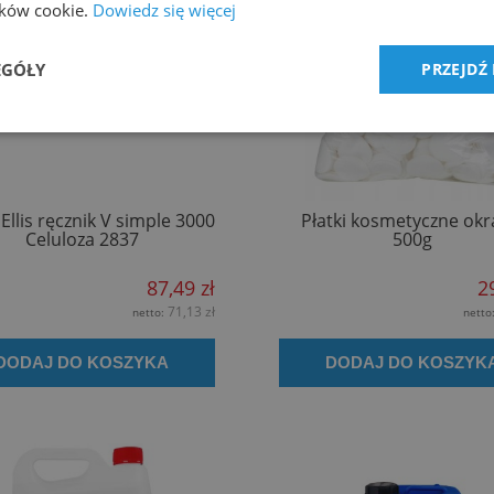
lików cookie.
Dowiedz się więcej
EGÓŁY
PRZEJDŹ
Ellis ręcznik V simple 3000
Płatki kosmetyczne okr
Celuloza 2837
500g
87,49 zł
2
71,13 zł
netto:
netto
DODAJ DO KOSZYKA
DODAJ DO KOSZYK