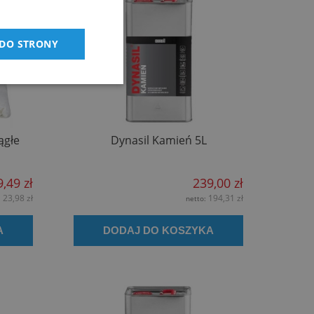
 DO STRONY
ągłe
Dynasil Kamień 5L
9,49 zł
239,00 zł
23,98 zł
194,31 zł
:
netto:
A
DODAJ DO KOSZYKA