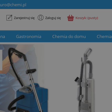
iuro@chemi.pl
Zarejestruj się
Zaloguj się
Koszyk:
(pusty)
ana
Gastronomia
Chemia do domu
Chemia