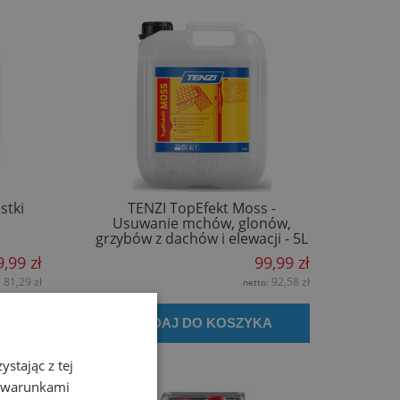
stki
TENZI TopEfekt Moss -
Usuwanie mchów, glonów,
grzybów z dachów i elewacji - 5L
9,99 zł
99,99 zł
81,29 zł
92,58 zł
:
netto:
A
DODAJ DO KOSZYKA
stając z tej
z warunkami