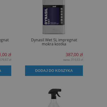
egnat
Dynasil Wet 5L impregnat
mokra kostka
,00 zł
387,00 zł
179,67 zł
314,63 zł
netto:
A
DODAJ DO KOSZYKA