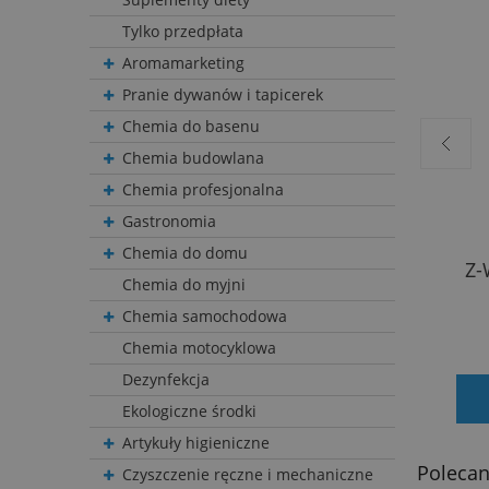
Tylko przedpłata
Aromamarketing
Pranie dywanów i tapicerek
Chemia do basenu
Chemia budowlana
Chemia profesjonalna
Gastronomia
Chemia do domu
Prespray do dywanów i tapicerki
Z-
Chemia do myjni
Solution World of Clean SPARK 5kg
Chemia samochodowa
261,90 zł
Chemia motocyklowa
Dezynfekcja
DODAJ DO KOSZYKA
Ekologiczne środki
Artykuły higieniczne
Polecan
Czyszczenie ręczne i mechaniczne