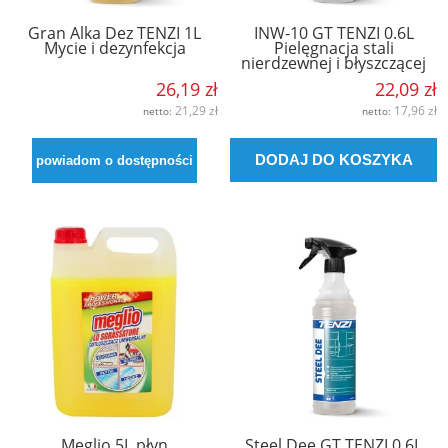
Gran Alka Dez TENZI 1L
INW-10 GT TENZI 0.6L
Mycie i dezynfekcja
Pielęgnacja stali
nierdzewnej i błyszczącej
26,19 zł
22,09 zł
21,29 zł
17,96 zł
netto:
netto:
DODAJ DO KOSZYKA
powiadom o dostępności
Meglio 5L płyn
Steel Dee GT TENZI 0.6L