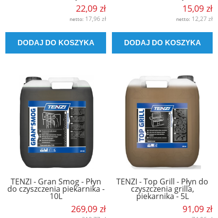
22,09 zł
15,09 zł
17,96 zł
12,27 zł
netto:
netto:
DODAJ DO KOSZYKA
DODAJ DO KOSZYKA
TENZI - Gran Smog - Płyn
TENZI - Top Grill - Płyn do
do czyszczenia piekarnika -
czyszczenia grilla,
10L
piekarnika - 5L
269,09 zł
91,09 zł