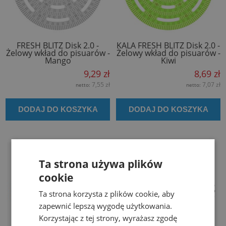
FRESH BLITZ Disk 2.0 -
KALA FRESH BLITZ Disk 2.0 -
Żelowy wkład do pisuarów -
Żelowy wkład do pisuarów -
Mango
Kiwi
9,29 zł
8,69 zł
7,55 zł
7,07 zł
netto:
netto:
DODAJ DO KOSZYKA
DODAJ DO KOSZYKA
Ta strona używa plików
cookie
Ta strona korzysta z plików cookie, aby
zapewnić lepszą wygodę użytkowania.
Korzystając z tej strony, wyrażasz zgodę