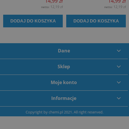
14,99 zł
14,99 zł
12,19 zł
12,19 zł
netto:
netto:
DODAJ DO KOSZYKA
DODAJ DO KOSZYKA
Dane
Sklep
Moje konto
Informacje
Copyright by
chemi.pl
2021. All right reserved.