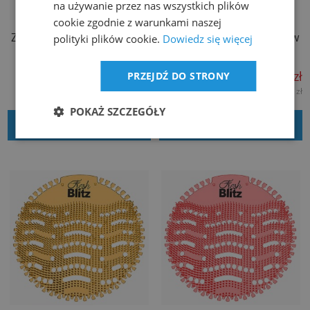
na używanie przez nas wszystkich plików
cookie zgodnie z warunkami naszej
Żelowy wkład do pisuarów
Żelowy wkład do pisuarów
polityki plików cookie.
Dowiedz się więcej
FRESH BLITZ Wave 2.0 -
FRESH BLITZ Wave 2.0 -
Bawełna
Blackberry
14,99 zł
14,99 zł
PRZEJDŹ DO STRONY
12,19 zł
12,19 zł
netto:
netto:
POKAŻ SZCZEGÓŁY
DODAJ DO KOSZYKA
DODAJ DO KOSZYKA