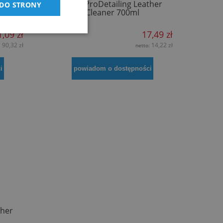
at do
Tenzi ProDetailing Leather
 DO STRONY
ór i
Cleaner 700ml
,09 zł
17,49 zł
90,32 zł
14,22 zł
:
netto:
i
powiadom o dostępności
ther