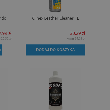
w do
Clinex Leather Cleaner 1L
,99 zł
30,29 zł
120,32 zł
24,63 zł
netto:
DODAJ DO KOSZYKA
i