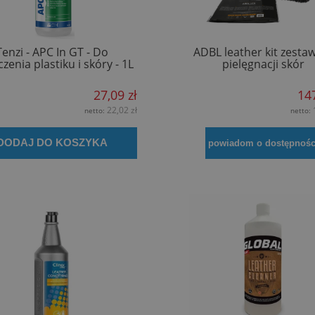
Tenzi - APC In GT - Do
ADBL leather kit zesta
czenia plastiku i skóry - 1L
pielęgnacji skór
27,09 zł
147
22,02 zł
netto:
netto:
DODAJ DO KOSZYKA
powiadom o dostępnośc