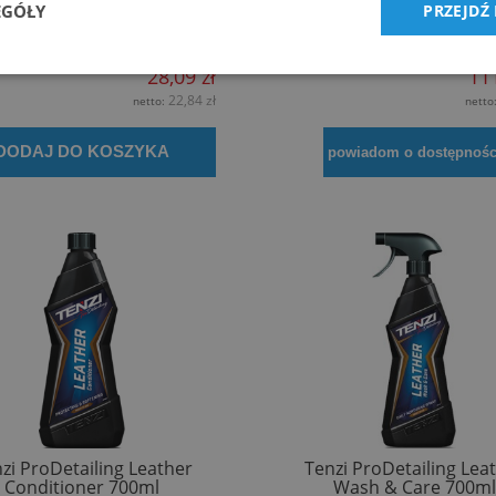
I APC In – Koncentrat do
TENZI APC In – Koncentr
EGÓŁY
PRZEJDŹ
szczenia plastiku, skór i
czyszczenia plastiku, sk
tekstyliów – 1L
tekstyliów – 5L
28,09 zł
111
22,84 zł
netto:
netto
DODAJ DO KOSZYKA
powiadom o dostępnośc
zi ProDetailing Leather
Tenzi ProDetailing Lea
Conditioner 700ml
Wash & Care 700ml