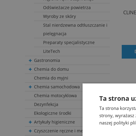
Odświeżacze powietrza
CLINE
Wyroby ze skóry
Stal nierdzewna odtłuszczanie i
pielęgnacja
Preparaty specjalistyczne
LiteTech
Gastronomia
Chemia do domu
Chemia do myjni
Chemia samochodowa
Chemia motocyklowa
Ta strona u
Dezynfekcja
Ta strona korzyst
Ekologiczne środki
strony, wyrażasz
Artykuły higieniczne
naszej polityki p
Czyszczenie ręczne i mechaniczne