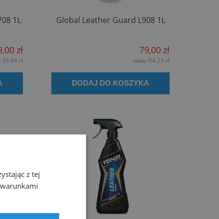
708 1L
Global Leather Guard L908 1L
9,00 zł
79,00 zł
39,84 zł
64,23 zł
:
netto:
A
DODAJ DO KOSZYKA
stając z tej
z warunkami