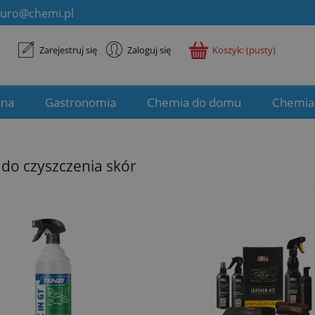
iuro@chemi.pl
Zarejestruj się
Zaloguj się
Koszyk:
(pusty)
ana
Gastronomia
Chemia do domu
Chemia
 do czyszczenia skór