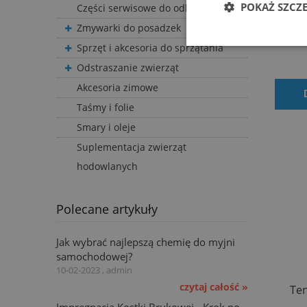
TENZ
POKAŻ SZCZ
Części serwisowe do odkurzaczy
czy
Zmywarki do posadzek
Sprzęt i akcesoria do sprzątania
Odstraszanie zwierząt
Akcesoria zimowe
Taśmy i folie
Smary i oleje
Suplementacja zwierząt
hodowlanych
Polecane artykuły
Jak wybrać najlepszą chemię do myjni
samochodowej?
10-02-2023 , admin
czytaj całość »
Ten
Impregnacja Kostki Brukowej - Krok po