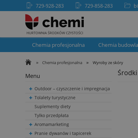
729-928-283
729-858-283
b
HURTOWNIA ŚRODKÓW CZYSTOŚCI
Chemia profesjonalna
Chemia budowl
»
»
Chemia profesjonalna
Wyroby ze skóry
Środki
Menu
Outdoor – czyszczenie i impregnacja
Tolalety turystyczne
Suplementy diety
Tylko przedpłata
Aromamarketing
Pranie dywanów i tapicerek