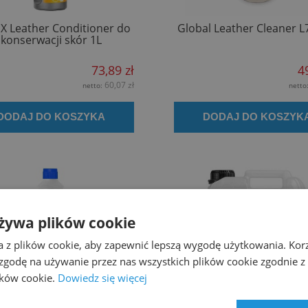
X Leather Conditioner do
Global Leather Cleaner L
konserwacji skór 1L
73,89 zł
4
60,07 zł
netto:
netto
DODAJ DO KOSZYKA
DODAJ DO KOSZYK
żywa plików cookie
a z plików cookie, aby zapewnić lepszą wygodę użytkowania. Korzy
 zgodę na używanie przez nas wszystkich plików cookie zgodnie 
lików cookie.
Dowiedz się więcej