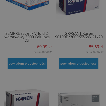
SEMPRE ręcznik V-fold 2-
GRASANT Karen
warstwowy 3000 Celuloza
90199D/3000/ZZ/2W 21x20
ZZ
69,99 zł
85,69 zł
56,90 zł
69,67 zł
netto:
netto:
powiadom o dostępności
powiadom o dostępności