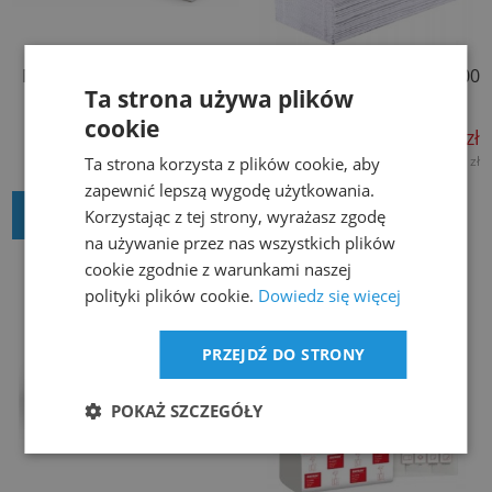
MISTRAL Ręcznik celuloza
Reczniki papierowe ZZ 4000
ZZ V-Fold (V-3000) 23x23
1w cel 21x25 A20'
Ta strona używa plików
cookie
74,99 zł
94,90 zł
60,97 zł
77,15 zł
Ta strona korzysta z plików cookie, aby
netto:
netto:
zapewnić lepszą wygodę użytkowania.
DODAJ DO KOSZYKA
Korzystając z tej strony, wyrażasz zgodę
powiadom o dostępności
na używanie przez nas wszystkich plików
cookie zgodnie z warunkami naszej
polityki plików cookie.
Dowiedz się więcej
PRZEJDŹ DO STRONY
POKAŻ SZCZEGÓŁY