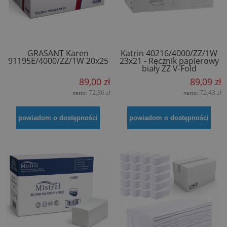
GRASANT Karen
Katrin 40216/4000/ZZ/1W
91195E/4000/ZZ/1W 20x25
23x21 - Ręcznik papierowy
biały ZZ V-Fold
89,00 zł
89,09 zł
72,36 zł
72,43 zł
netto:
netto:
powiadom o dostępności
powiadom o dostępności