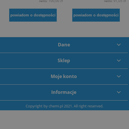
100,00 zł
91,05 zł
netto:
netto:
powiadom o dostępności
powiadom o dostępności
Dane
Sklep
Moje konto
Informacje
Copyright by
chemi.pl
2021. All right reserved.