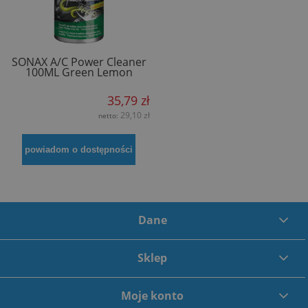
SONAX A/C Power Cleaner
100ML Green Lemon
35,79 zł
29,10 zł
netto:
powiadom o dostępności
Dane
Sklep
Moje konto