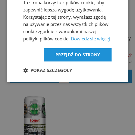
Ta strona korzysta z plików cookie, aby
zapewnić lepszą wygodę użytkowania.
Korzystając z tej strony, wyrażasz zgodę
na używanie przez nas wszystkich plików
cookie zgodnie z warunkami naszej
Clinex A/C 5L płyn
CLINEX A/C Płyn czyszczący
polityki plików cookie.
Dowiedz się więcej
czyszczący do klimatzacji
1l
130,69 zł
33,59 zł
PRZEJDŹ DO STRONY
106,25 zł
27,31 zł
netto:
netto:
POKAŻ SZCZEGÓŁY
DODAJ DO KOSZYKA
powiadom o dostępności