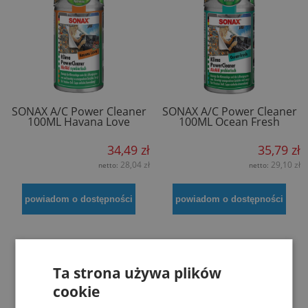
SONAX A/C Power Cleaner
SONAX A/C Power Cleaner
100ML Havana Love
100ML Ocean Fresh
34,49 zł
35,79 zł
28,04 zł
29,10 zł
netto:
netto:
powiadom o dostępności
powiadom o dostępności
Ta strona używa plików
cookie