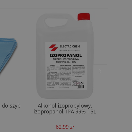
0 do szyb
Alkohol izopropylowy,
Freshtek
izopropanol, IPA 99% - 5L
62,99 zł