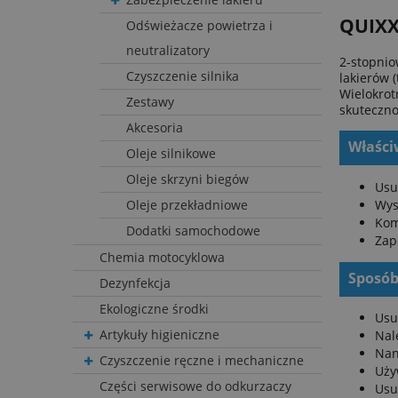
QUIXX 
Odświeżacze powietrza i
neutralizatory
2-stopnio
Czyszczenie silnika
lakierów 
Wielokrot
Zestawy
skuteczno
Akcesoria
Właści
Oleje silnikowe
Oleje skrzyni biegów
Usu
Wys
Oleje przekładniowe
Kom
Dodatki samochodowe
Zap
Chemia motocyklowa
Sposób
Dezynfekcja
Ekologiczne środki
Usu
Artykuły higieniczne
Nal
Nan
Czyszczenie ręczne i mechaniczne
Uży
Części serwisowe do odkurzaczy
Usu