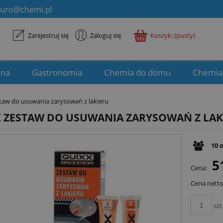
iuro@chemi.pl
Zarejestruj się
Zaloguj się
Koszyk:
(pusty)
ana
Gastronomia
Chemia do domu
Chemia
taw do usuwania zarysowań z lakieru
 ZESTAW DO USUWANIA ZARYSOWAŃ Z LAK
10
5
Cena:
Cena netto
szt