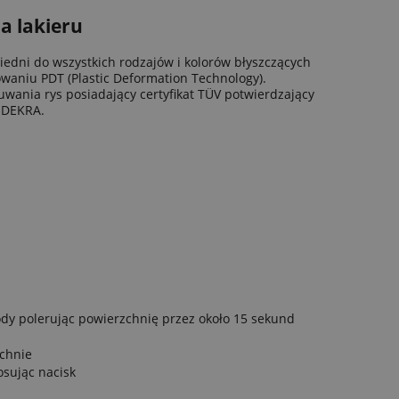
a lakieru
edni do wszystkich rodzajów i kolorów błyszczących
owaniu PDT (Plastic Deformation Technology).
wania rys posiadający certyfikat TÜV potwierdzający
e DEKRA.
dy polerując powierzchnię przez około 15 sekund
zchnie
osując nacisk