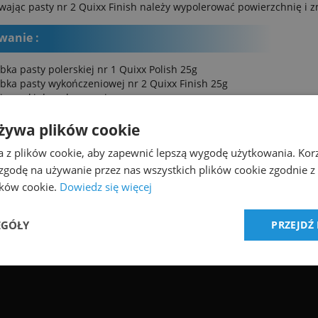
wając pasty nr 2 Quixx Finish należy wypolerować powierzchnię i 
anie :
ubka pasty polerskiej nr 1 Quixx Polish 25g
ubka pasty wykończeniowej nr 2 Quixx Finish 25g
ciereczki do polerowania
aski papieru ściernego o ziarnistości 3000
żywa plików cookie
a z plików cookie, aby zapewnić lepszą wygodę użytkowania. Korzy
 zgodę na używanie przez nas wszystkich plików cookie zgodnie 
lików cookie.
Dowiedz się więcej
EGÓŁY
PRZEJDŹ