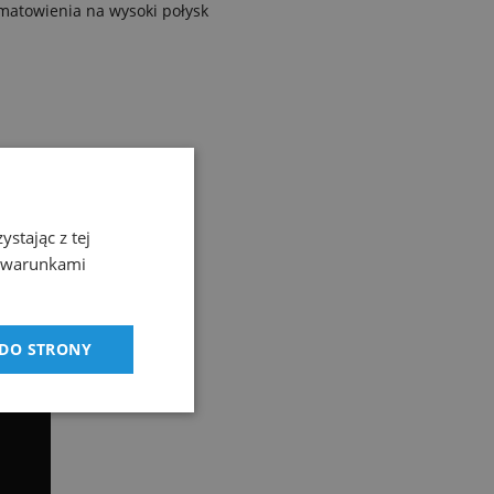
zmatowienia na wysoki połysk
stając z tej
z warunkami
 DO STRONY