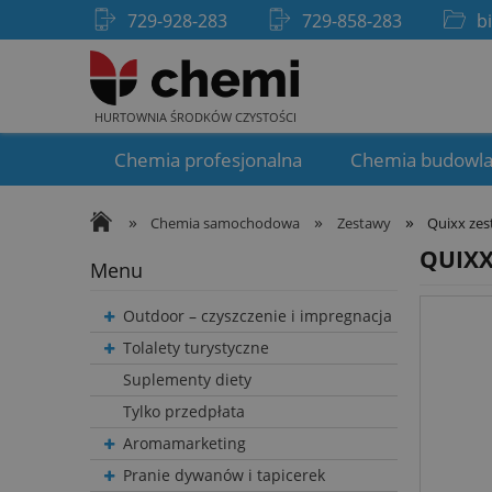
729-928-283
729-858-283
b
HURTOWNIA ŚRODKÓW CZYSTOŚCI
Chemia profesjonalna
Chemia budowl
»
»
»
Chemia samochodowa
Zestawy
Quixx zes
QUIXX
Menu
Outdoor – czyszczenie i impregnacja
Tolalety turystyczne
Suplementy diety
Tylko przedpłata
Aromamarketing
Pranie dywanów i tapicerek