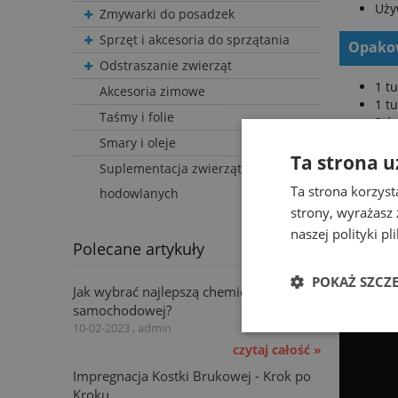
Uży
Zmywarki do posadzek
Sprzęt i akcesoria do sprzątania
Opakow
Odstraszanie zwierząt
1 t
Akcesoria zimowe
1 t
Taśmy i folie
2 ś
4 p
Smary i oleje
Ta strona u
Suplementacja zwierząt
Ta strona korzyst
hodowlanych
strony, wyrażasz
naszej polityki p
Polecane artykuły
POKAŻ SZCZ
Jak wybrać najlepszą chemię do myjni
samochodowej?
10-02-2023 , admin
czytaj całość »
Impregnacja Kostki Brukowej - Krok po
Kroku