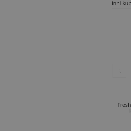
Inni kup
Fres
Freshtek ONE SHOT Bawełna
600ml
23,99 zł