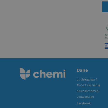
DODAJ DO KOSZYKA
Dane
ul. Usługowa 4
15-521 Zaścianki
biuro@chemi.pl
729-928-283
Facebook