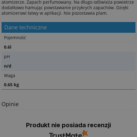
atomizerze. Zapach perfumowany. Na długo odświeża powietrze
dodatkowo hamując powstawanie przykrych zapachów. Dzięki
atomizerowi łatwy w aplikacji. Nie pozostawia plam.
Dane techniczne
Pojemność
0.6l
pH
n/d
Waga
0.65 kg
Opinie
Produkt nie posiada recenzji