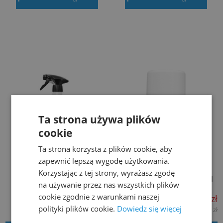
Ta strona używa plików
cookie
Ta strona korzysta z plików cookie, aby
zapewnić lepszą wygodę użytkowania.
Odor Off Nano TENZI 0.6L
FRESHTEK Neutralizator
Korzystając z tej strony, wyrażasz zgodę
Usuwanie przykrych
zapachów - Paczuli - 250ml
na używanie przez nas wszystkich plików
zapachów
cookie zgodnie z warunkami naszej
55,09 zł
18,99 zł
polityki plików cookie.
Dowiedz się więcej
44,79 zł
15,44 zł
netto:
netto: