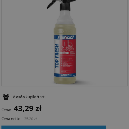
8
osób
kupiło
9
szt.
43,29 zł
Cena:
Cena netto:
35,20 zł