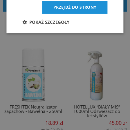
DODAJ DO KOSZYKA
DODAJ DO KOSZYKA
PRZEJDŹ DO STRONY
POKAŻ SZCZEGÓŁY
FRESHTEK Neutralizator
HOTELLUX “BIAŁY MIŚ”
zapachów - Bawełna - 250ml
1000ml Odświeżacz do
tekstyliów
18,89 zł
45,00 zł
15,36 zł
36,59 zł
netto:
netto: