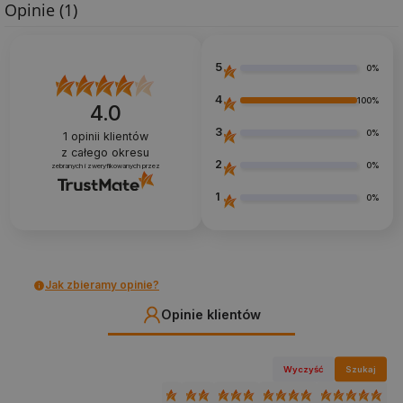
Opinie
(1)
5
0%
4
100%
4.0
3
0%
1
opinii klientów
z całego okresu
2
0%
zebranych i zweryfikowanych przez
1
0%
Jak zbieramy opinie?
Opinie klientów
Wyczyść
Szukaj