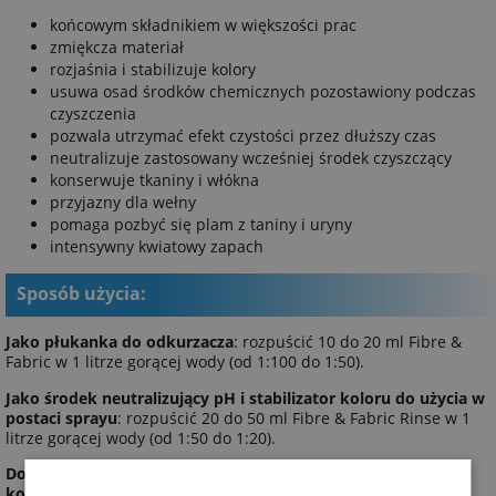
końcowym składnikiem w większości prac
zmiękcza materiał
rozjaśnia i stabilizuje kolory
usuwa osad środków chemicznych pozostawiony podczas
czyszczenia
pozwala utrzymać efekt czystości przez dłuższy czas
neutralizuje zastosowany wcześniej środek czyszczący
konserwuje tkaniny i włókna
przyjazny dla wełny
pomaga pozbyć się plam z taniny i uryny
intensywny kwiatowy zapach
Sposób użycia:
Jako płukanka do odkurzacza
: rozpuścić 10 do 20 ml Fibre &
Fabric w 1 litrze gorącej wody (od 1:100 do 1:50).
Jako środek neutralizujący pH i stabilizator koloru do użycia w
postaci sprayu
: rozpuścić 20 do 50 ml Fibre & Fabric Rinse w 1
litrze gorącej wody (od 1:50 do 1:20).
Do użycia za pomocą dozownika w celu sporządzenia
koncentratu łatwego w użyciu
: zmieszać 1 litr Fibre & Fabric