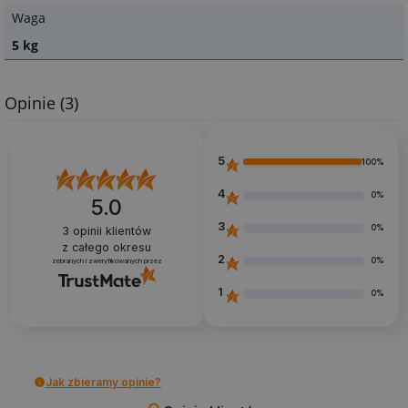
Waga
5 kg
Opinie
(3)
5
100%
4
0%
5.0
3
0%
3
opinii klientów
z całego okresu
2
0%
zebranych i zweryfikowanych przez
1
0%
Jak zbieramy opinie?