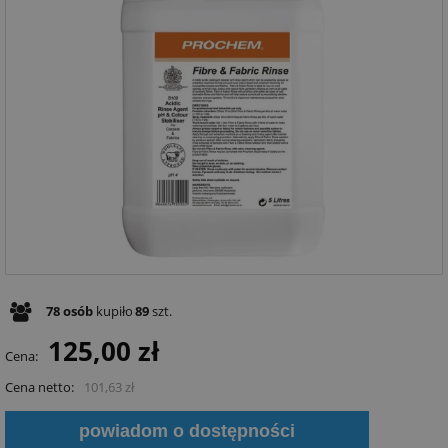
78
osób
kupiło
89
szt.
125,00 zł
Cena:
Cena netto:
101,63 zł
powiadom o dostępności