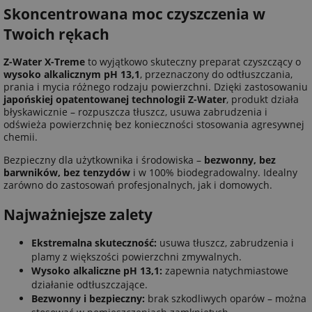
Skoncentrowana moc czyszczenia w
Twoich rękach
Z-Water X-Treme
to wyjątkowo skuteczny preparat czyszczący o
wysoko alkalicznym pH 13,1
, przeznaczony do odtłuszczania,
prania i mycia różnego rodzaju powierzchni. Dzięki zastosowaniu
japońskiej opatentowanej technologii Z-Water
, produkt działa
błyskawicznie – rozpuszcza tłuszcz, usuwa zabrudzenia i
odświeża powierzchnię bez konieczności stosowania agresywnej
chemii.
Bezpieczny dla użytkownika i środowiska –
bezwonny, bez
barwników, bez tenzydów
i w 100% biodegradowalny. Idealny
zarówno do zastosowań profesjonalnych, jak i domowych.
Najważniejsze zalety
Ekstremalna skuteczność:
usuwa tłuszcz, zabrudzenia i
plamy z większości powierzchni zmywalnych.
Wysoko alkaliczne pH 13,1:
zapewnia natychmiastowe
działanie odtłuszczające.
Bezwonny i bezpieczny:
brak szkodliwych oparów – można