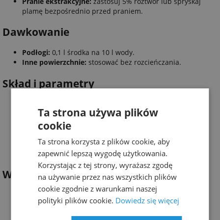
Pranie ekstrakcyjne:
zastosuj 5% roztwór lub spryskaj
plamę bezpośrednio przed praniem.
Dawkowanie
Podłogi:
0,1 l środka na 10 l wody.
Inne powierzchnie:
stosować bez rozcieńczania.
Skład i parametry
Skład:
woda > 99%, wodorotlenek potasu 0,85%.
Ta strona używa plików
pH:
13,1 (wysoko alkaliczny).
cookie
Pojemność:
500 ml (z aplikatorem trigger).
Okres trwałości:
2 lata w szczelnie zamkniętym
Ta strona korzysta z plików cookie, aby
opakowaniu.
zapewnić lepszą wygodę użytkowania.
Biodegradowalność:
100% – bezpieczny dla środowiska.
Korzystając z tej strony, wyrażasz zgodę
Ważne informacje i środki ostrożności
na używanie przez nas wszystkich plików
cookie zgodnie z warunkami naszej
Nie stosować na niezabezpieczonym aluminium ani
polityki plików cookie.
Dowiedz się więcej
tkaninach z delikatnej wełny (np. angora).
Nie usuwa kamienia osadowego ani rdzy.