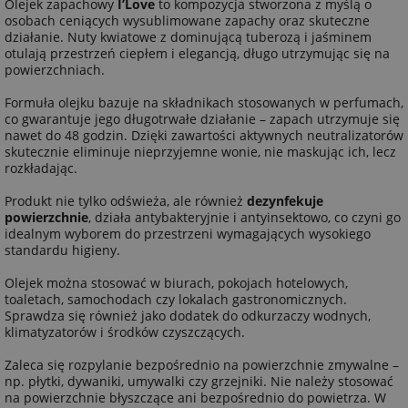
Olejek zapachowy
I’Love
to kompozycja stworzona z myślą o
osobach ceniących wysublimowane zapachy oraz skuteczne
działanie. Nuty kwiatowe z dominującą tuberozą i jaśminem
otulają przestrzeń ciepłem i elegancją, długo utrzymując się na
powierzchniach.
Formuła olejku bazuje na składnikach stosowanych w perfumach,
co gwarantuje jego długotrwałe działanie – zapach utrzymuje się
nawet do 48 godzin. Dzięki zawartości aktywnych neutralizatorów
skutecznie eliminuje nieprzyjemne wonie, nie maskując ich, lecz
rozkładając.
Produkt nie tylko odświeża, ale również
dezynfekuje
powierzchnie
, działa antybakteryjnie i antyinsektowo, co czyni go
idealnym wyborem do przestrzeni wymagających wysokiego
standardu higieny.
Olejek można stosować w biurach, pokojach hotelowych,
toaletach, samochodach czy lokalach gastronomicznych.
Sprawdza się również jako dodatek do odkurzaczy wodnych,
klimatyzatorów i środków czyszczących.
Zaleca się rozpylanie bezpośrednio na powierzchnie zmywalne –
np. płytki, dywaniki, umywalki czy grzejniki. Nie należy stosować
na powierzchnie błyszczące ani bezpośrednio do powietrza. W