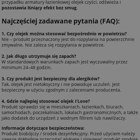
przypadku armatury łazienkowej olejek czyści, odświeża i
pozostawia lśniący efekt bez smug
.
Najczęściej zadawane pytania (FAQ):
1. Czy olejek można stosować bezpośrednio w powietrzu?
Nie – produkt przeznaczony jest do rozpylania na powierzchnie
zmywalne. Nie zaleca się rozpylania w powietrze.
2. Jak długo utrzymuje się zapach?
W standardowych warunkach zapach jest wyczuwalny przez
minimum 24–48 godzin.
3. Czy produkt jest bezpieczny dla alergików?
Tak, olejek jest nietoksyczny i nie powoduje uczuleń. Jest
bezpieczny w użyciu zgodnym z zaleceniami producenta.
4. Gdzie najlepiej stosować olejek I’Love?
Produkt sprawdzi się w mieszkaniach, łazienkach, biurach,
samochodach, poczekalniach, lokalach gastronomicznych, a także
jako dodatek do urządzeń z wodnym filtrem lub nawilżaczy.
Informacje dotyczące bezpieczeństwa:
Produkt biobójczy / środek dezynfekcyjny. Przed użyciem należy
zawsze dokładnie przeczytać etykietę i stosować produkt zgodnie