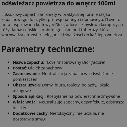
odświeżacz powietrza do wnętrz 100ml
Luksusowy zapach zamknięty w praktycznej formie olejku
zapachowego do użytku profesjonalnego i domowego. I’Love to
nuta inspirowana kultowym Dior J’adore – zmysłowa kompozycja
róży damasceńskiej, arabskiego jaśminu i tuberozy, która
wprowadza atmosferę elegancji i świeżości do każdego wnętrza.
Parametry techniczne:
Nazwa zapachu
: I’Love (inspirowany Dior J’adore)
Postać
: Olejek zapachowy
Zastosowanie
: Neutralizacja zapachów, odświeżanie
pomieszczeń
Obszar użycia
: Domy, biura, toalety, pojazdy, lokale
usługowe
Sposób aplikacji:
Rozpylanie na powierzchnie zmywalne
Właściwości
: Neutralizuje zapachy, dezynfekuje, odstrasza
insekty
Dodatkowe cechy
: Nietoksyczny, nie uczula, nie
pozostawia smug