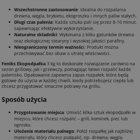
Wszechstronne zastosowanie
: Idealna do rozpalania
drewna, węgla, brykietu, ekogroszku i innych paliw stałych.
Długi czas palenia
: Każda sztuka pali się przez 8-10 minut,
zapewniając efektywne wykorzystanie.
Naturalne składniki
: Wykonana z kilku gatunków drewna
oraz ekologicznej stearyny i wysokiej jakości parafiny.
Nieograniczony termin ważnośc
i: Produkt można
przechowywać bez obaw o utratę właściwości.
Feniks Ekopodpałka
3 kg to doskonałe rozwiązanie zarówno na
sezon grillowy, jak i grzewczy, pomagając łatwo rozpalić każde
palenisko. Opakowanie zapewnia zapas rozpałek, które będą
gotowe do użycia w każdej chwili, kiedy potrzebujesz ciepła lub
chcesz przygotować smaczne potrawy na grillu.
Sposób użycia
Przygotowanie miejsca
: Umieść kilka sztuk ekopodpałki w
miejscu, które chcesz rozpalić – grill, kominek, piec lub
ognisko.
Ułożenie materiału palnego
: Połóż rozpałkę jak najbliżej
materiału, który chcesz podpalić, np. drewna, węgla,