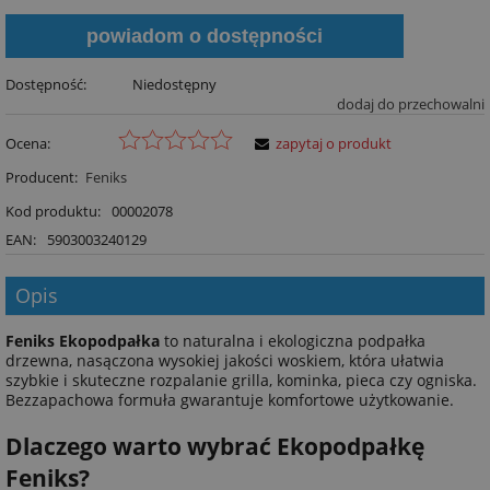
powiadom o dostępności
Dostępność:
Niedostępny
dodaj do przechowalni
Ocena:
zapytaj o produkt
Producent:
Feniks
Kod produktu:
00002078
EAN:
5903003240129
Opis
Feniks Ekopodpałka
to naturalna i ekologiczna podpałka
drzewna, nasączona wysokiej jakości woskiem, która ułatwia
szybkie i skuteczne rozpalanie grilla, kominka, pieca czy ogniska.
Bezzapachowa formuła gwarantuje komfortowe użytkowanie.
Dlaczego warto wybrać Ekopodpałkę
Feniks?