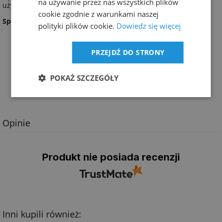
na używanie przez nas wszystkich plików
użytkowania.
cookie zgodnie z warunkami naszej
Sposób użycia:
polityki plików cookie.
Dowiedz się więcej
Rozpyl odświeżacz na dywaniki lub pod, w miejscu
nawiewów na stopy.
PRZEJDŹ DO STRONY
Włącz obieg zamknięty aby rozprowadzić zapach i
pozostaw na 2ľ3 minuty.
Możesz rozkoszować się przyjemną nutą cynamonu.
POKAŻ SZCZEGÓŁY
Nie aplikuj na tapicerkę i elementy plastikowe.
Opinie
Produkt nie posiada recenzji
Inni kupili również: