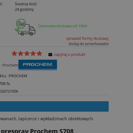
ć:
Średnia ilość
:
24 godziny
Darmowa dostawa od 199zł
sprawdź formy dostawy
dodaj do przechowalni
zapytaj o produkt
:
Prochem
ktu:
PROCHEM
708 5L
026721056
wanach, tapicerce i wykładzinach obiektowych.
y prespray Prochem S708