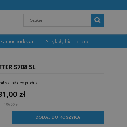
 samochodowa
Artykuły higieniczne
TER S708 5L
osób
kupiło
ten produkt
31,00 zł
:
106,50 zł
.
DODAJ DO KOSZYKA