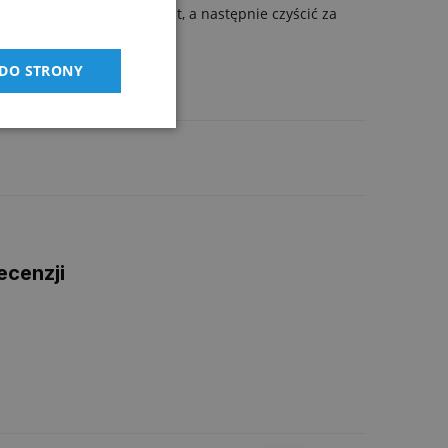
zostawić na 5 do 10 minut, a następnie czyścić za
 DO STRONY
ecenzji