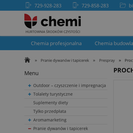
729-928-283
729-858-283
b
HURTOWNIA ŚRODKÓW CZYSTOŚCI
Chemia profesjonalna
Chemia budowl
»
»
»
Pranie dywanów i tapicerek
Prespray
Proc
PROCH
Menu
Outdoor – czyszczenie i impregnacja
Tolalety turystyczne
Suplementy diety
Tylko przedpłata
Aromamarketing
Pranie dywanów i tapicerek