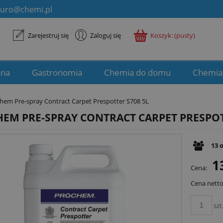
iuro@chemi.pl
Zarejestruj się
Zaloguj się
Koszyk:
(pusty)
ana
Gastronomia
Chemia do domu
Chemia
hem Pre-spray Contract Carpet Prespotter S708 5L
EM PRE-SPRAY CONTRACT CARPET PRESPOT
13
1
Cena:
Cena netto
szt