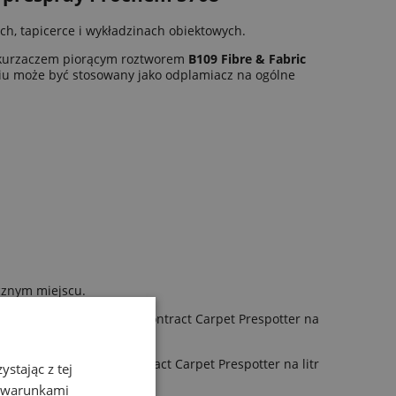
, tapicerce i wykładzinach obiektowych.
odkurzaczem piorącym roztworem
B109 Fibre & Fabric
u może być stosowany jako odplamiacz na ogólne
cznym miejscu.
porcji 125ml preparatu Contract Carpet Prespotter na
ji 250ml preparatu Contract Carpet Prespotter na litr
stając z tej
z warunkami