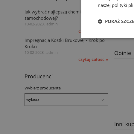
Nanieść p
naszej polityki p
pomocą ek
Jak wybrać najlepszą chemię do myjni
samochodowej?
POKAŻ SZCZ
10-02-2023 , admin
Koszty 
czytaj całość »
Impregnacja Kostki Brukowej - Krok po
Kroku
Opinie
10-02-2023 , admin
czytaj całość »
Producenci
Wybierz producenta
Inni kup