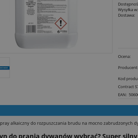
Dostępnoś
Wysyłka w
Dostawa:
Ocena:
Producent
Kod produ
Contract S
EAN:
5060
spray alkaiczny do rozpuszczania brudu na mocno zabrudzonych dy
płyn do prania dywanów wybrać? Super siln