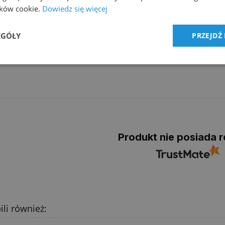
reparat za pomocą rozpylacza na wszystkie plamy i zabrudzenia. Po
lików cookie.
Dowiedz się więcej
strakcyjnej maszyny piorącej lub z użyciem szamponu.
EGÓŁY
PRZEJDŹ
dostawy
Produkt nie posiada r
ili również: