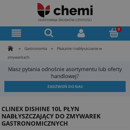
HURTOWNIA ŚRODKÓW CZYSTOŚCI
»
»
Gastronomia
Płukanie i nabłyszczanie w
zmywarkach
Masz pytania odnośnie asortymentu lub oferty
handlowej?
ZADZWOŃ DO NAS
CLINEX DISHINE 10L PŁYN
NABŁYSZCZAJĄCY DO ZMYWAREK
GASTRONOMICZNYCH