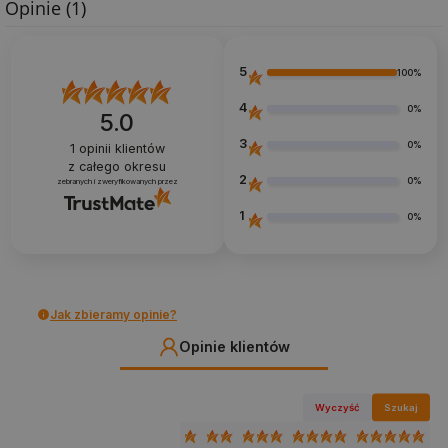
Opinie
(1)
5
100%
4
0%
5.0
3
0%
1
opinii klientów
z całego okresu
2
0%
zebranych i zweryfikowanych przez
1
0%
Jak zbieramy opinie?
Opinie klientów
Wyczyść
Szukaj