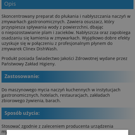
Opis
Skoncentrowany preparat do płukania i nabłyszczania naczyń w
zmywarkach gastronomicznych. Zawiera osuszacz, który
przyspiesza spływania wody z powierzchni, dbając
o niepozostawianie plam i zacieków. Nabłyszcza oraz zapobiega
osadzaniu się kamienia w zmywarkach. Wyjątkowo dobre efekty
uzyskuje się w połączeniu z profesjonalnym płynem do
zmywarek Clinex DishWash.
Produkt posiada Świadectwo Jakości Zdrowotnej wydane przez
Państwowy Zakład Higieny.
Zastosowanie:
Do maszynowego mycia naczyń kuchennych w instytucjach
gastronomicznych, hotelach, restauracjach, zakładach
zbiorowego żywienia, barach.
Sposób użycia:
Stosować zgodnie z zaleceniem producenta urządzenia
myjącego. Zalecane stężenie robocze: 0,1-0,5 ml/ 1 L wody, w