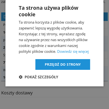
zależności od twardości wody oraz stopnia zabrudzenia naczyń.
Ta strona używa plików
cookie
Dane techniczne
Ta strona korzysta z plików cookie, aby
Pojemność
zapewnić lepszą wygodę użytkowania.
10l
Korzystając z tej strony, wyrażasz zgodę
na używanie przez nas wszystkich plików
pH
cookie zgodnie z warunkami naszej
2
polityki plików cookie.
Dowiedz się więcej
Symbol
77-059
PRZEJDŹ DO STRONY
Waga
POKAŻ SZCZEGÓŁY
10 kg
Koszty dostawy