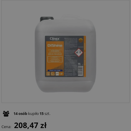
14
osób
kupiło
15
szt.
208,47 zł
Cena: