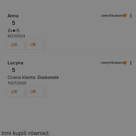
Anna
zweryfikowano
5
👍️🔥💪
9/21/2024
0
0
Lucyna
zweryfikowano
5
Ocena klienta:
Doskonale
11/27/2025
0
0
Inni kupili również: