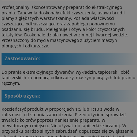
Profesjonalny, skoncentrowany preparat do ekstrakcyjnego
prania. Zapewnia doskonały efekt czyszczenia, usuwa brud i
plamy z głębszych warstw tkaniny. Posiada właściwości
czyszczące, odtłuszczające oraz zapobiega ponownemu
osadzaniu się brudu. Pielęgnuje i ożywia kolor czyszczonych
tekstyliów. Doskonale działa nawet w zimnej i twardej wodzie.
Przeznaczony do mycia maszynowego z użyciem maszyn
piorących i odkurzaczy.
Zastosowanie:
Do prania ekstrakcyjnego dywanów, wykładzin, tapicerek i obić
tapicerskich za pomocą odkurzaczy, maszyn piorących lub praniu
ręcznym.
Sposób użycia:
Rozcieńczyć produkt w proporcjach 1:5 lub 1:10 z wodą w
zależności od stopnia zabrudzenia. Przed użyciem sprawdzić
trwałość kolorów poprzez naniesienie preparatu w
niewidocznym miejscu. Nie używać do tapicerki skórzanej. W
przypadku bardzo silnych zabrudzeń dopuszcza się zwiększenie
stężenia produktu po uprzednim sprawdzeniu jego działania.