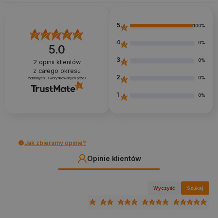
5
100%
4
0%
5.0
3
0%
2
opinii klientów
z całego okresu
2
0%
zebranych i zweryfikowanych przez
1
0%
Jak zbieramy opinie?
Opinie klientów
Wyczyść
Szukaj