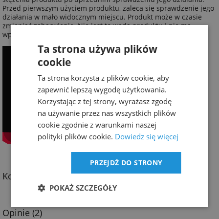
Przed pierwszym użyciem produktu, zaleca się sprawdzenie jego
działania w mało widocznym miejscu. Produkt może w czasie
zmieniać zabarwienie. Nie jest to wadą produktu i nie ma
wpływu na jego jakość oraz własności myjące.
Ta strona używa plików
cookie
Ta strona korzysta z plików cookie, aby
zapewnić lepszą wygodę użytkowania.
Korzystając z tej strony, wyrażasz zgodę
na używanie przez nas wszystkich plików
cookie zgodnie z warunkami naszej
polityki plików cookie.
Dowiedz się więcej
PRZEJDŹ DO STRONY
Koszty dostawy
POKAŻ SZCZEGÓŁY
Opinie
(2)