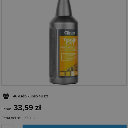
46
osób
kupiło
48
szt.
33,59 zł
Cena:
Cena netto:
27,31 zł