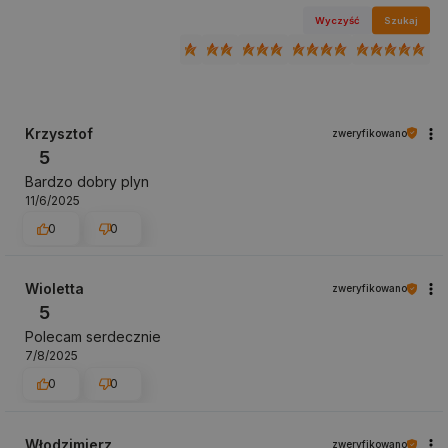
Wyczyść
Szukaj
Krzysztof
zweryfikowano
5
Bardzo dobry plyn
11/6/2025
0
0
Wioletta
zweryfikowano
5
Polecam serdecznie
7/8/2025
0
0
Włodzimierz
zweryfikowano