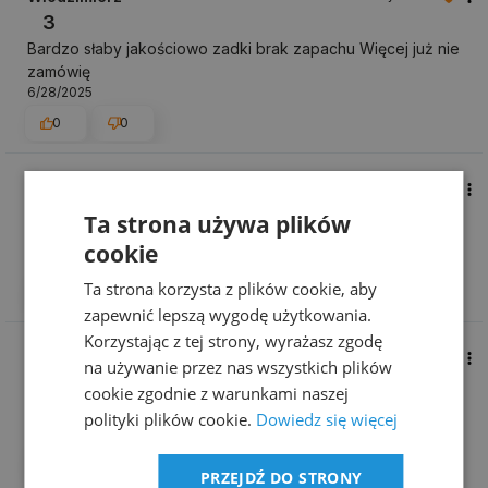
3
Bardzo słaby jakościowo zadki brak zapachu Więcej już nie
zamówię
6/28/2025
0
0
Małgorzata
zweryfikowano
5
Ta strona używa plików
Płyn sprawdza się doskonale. Stosuję go już od dawna.
cookie
3/14/2025
Ta strona korzysta z plików cookie, aby
0
0
zapewnić lepszą wygodę użytkowania.
Korzystając z tej strony, wyrażasz zgodę
Joanna
zweryfikowano
na używanie przez nas wszystkich plików
5
cookie zgodnie z warunkami naszej
Polecam.
polityki plików cookie.
Dowiedz się więcej
6/13/2024
0
0
PRZEJDŹ DO STRONY