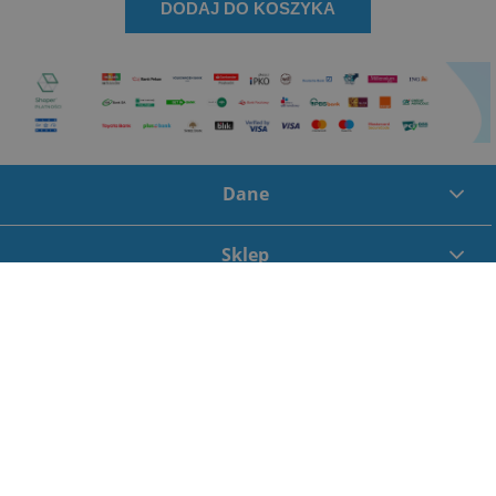
DODAJ DO KOSZYKA
Dane
Sklep
Moje konto
Informacje
Copyright by
chemi.pl
2021. All right reserved.
pokaż pełną wersję strony