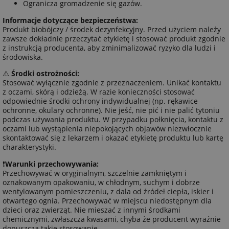
Ogranicza gromadzenie się gazów.
Informacje dotyczące bezpieczeństwa:
Produkt biobójczy / środek dezynfekcyjny. Przed użyciem należy
zawsze dokładnie przeczytać etykietę i stosować produkt zgodnie
z instrukcją producenta, aby zminimalizować ryzyko dla ludzi i
środowiska.
⚠️
Środki ostrożności:
Stosować wyłącznie zgodnie z przeznaczeniem. Unikać kontaktu
z oczami, skórą i odzieżą. W razie konieczności stosować
odpowiednie środki ochrony indywidualnej (np. rękawice
ochronne, okulary ochronne). Nie jeść, nie pić i nie palić tytoniu
podczas używania produktu. W przypadku połknięcia, kontaktu z
oczami lub wystąpienia niepokojących objawów niezwłocznie
skontaktować się z lekarzem i okazać etykietę produktu lub kartę
charakterystyki.
❗
Warunki przechowywania:
Przechowywać w oryginalnym, szczelnie zamkniętym i
oznakowanym opakowaniu, w chłodnym, suchym i dobrze
wentylowanym pomieszczeniu, z dala od źródeł ciepła, iskier i
otwartego ognia. Przechowywać w miejscu niedostępnym dla
dzieci oraz zwierząt. Nie mieszać z innymi środkami
chemicznymi, zwłaszcza kwasami, chyba że producent wyraźnie
dopuszcza takie stosowanie.