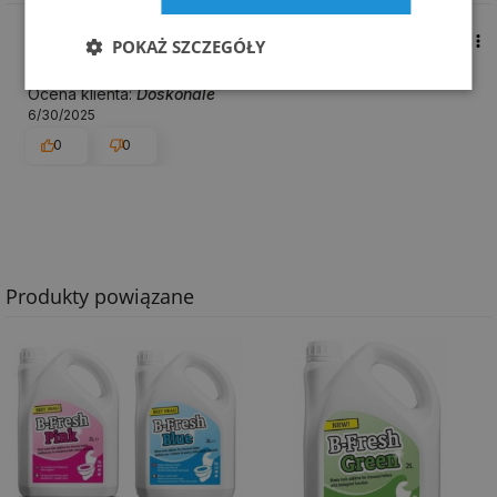
Agnieszka
zweryfikowano
POKAŻ SZCZEGÓŁY
5
Ocena klienta:
Doskonale
6/30/2025
0
0
Produkty powiązane