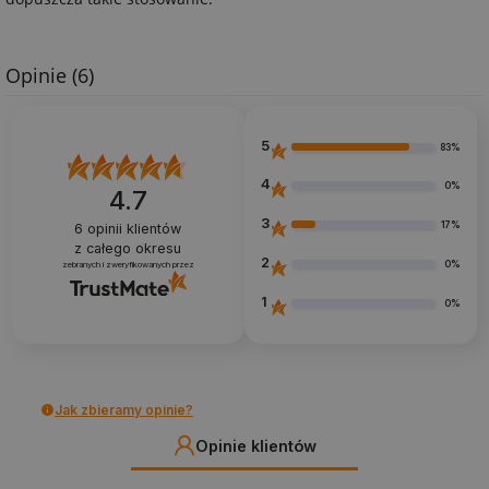
Opinie
(6)
5
83%
4
0%
4.7
3
17%
6
opinii klientów
z całego okresu
2
0%
zebranych i zweryfikowanych przez
1
0%
Jak zbieramy opinie?
Opinie klientów