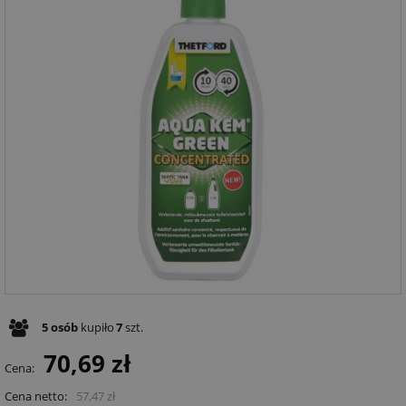
5
osób
kupiło
7
szt.
70,69 zł
Cena:
Cena netto:
57,47 zł