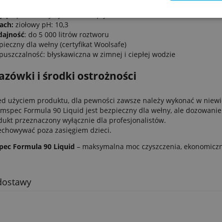
ląd
: przezroczysty, niebieski płyn
ach:
ziołowy pH: 10,3
ajność
: do 5 000 litrów roztworu
pieczny dla wełny (certyfikat Woolsafe)
puszczalność: błyskawiczna w zimnej i ciepłej wodzie
azówki i środki ostrożności
ed użyciem produktu, dla pewności zawsze należy wykonać w niewid
mspec Formula 90 Liquid jest bezpieczny dla wełny, ale dozowanie
dukt przeznaczony wyłącznie dla profesjonalistów.
echowywać poza zasięgiem dzieci.
ec Formula 90 Liquid
– maksymalna moc czyszczenia, ekonomiczne
dostawy