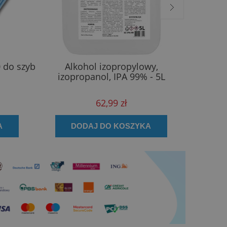
0 do szyb
Alkohol izopropylowy,
Freshtek
izopropanol, IPA 99% - 5L
62,99 zł
A
DODAJ DO KOSZYKA
D