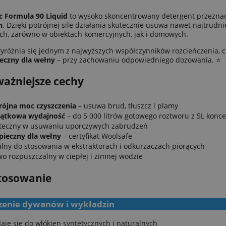
 Formula 90 Liquid
to wysoko skoncentrowany detergent przeznac
n
. Dzięki potrójnej sile działania skutecznie usuwa nawet najtrudn
ch, zarówno w obiektach komercyjnych, jak i domowych.
yróżnia się jednym z najwyższych współczynników rozcieńczenia, 
eczny dla wełny
– przy zachowaniu odpowiedniego dozowania. ⭐️
ważniejsze cechy
rójna moc czyszczenia
– usuwa brud, tłuszcz i plamy
ątkowa wydajność
– do 5 000 litrów gotowego roztworu z 5L konc
teczny w usuwaniu uporczywych zabrudzeń
pieczny dla wełny
– certyfikat Woolsafe
alny do stosowania w ekstraktorach i odkurzaczach piorących
wo rozpuszczalny w ciepłej i zimnej wodzie
stosowanie
zenie dywanów i wykładzin
aje się do włókien syntetycznych i naturalnych