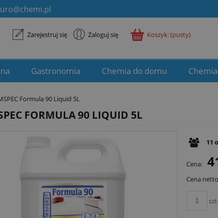
iuro@chemi.pl
Zarejestruj się
Zaloguj się
Koszyk:
(pusty)
ana
Gastronomia
Chemia do domu
Chemia
SPEC Formula 90 Liquid 5L
PEC FORMULA 90 LIQUID 5L
11
4
Cena:
Cena netto
szt