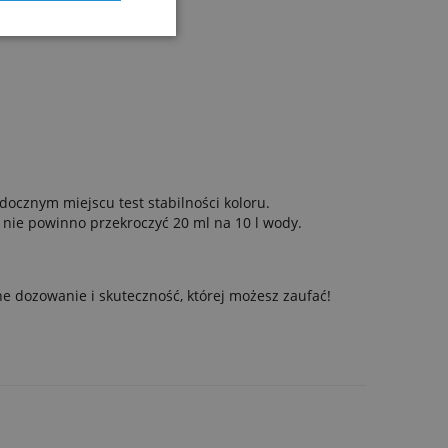
ocznym miejscu test stabilności koloru.
 nie powinno przekroczyć 20 ml na 10 l wody.
 dozowanie i skuteczność, której możesz zaufać!