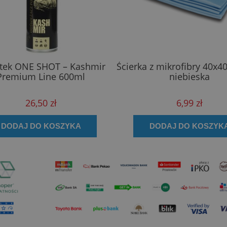
htek ONE SHOT – Kashmir
Ścierka z mikrofibry 40x4
Premium Line 600ml
niebieska
26,50 zł
6,99 zł
DODAJ DO KOSZYKA
DODAJ DO KOSZYK