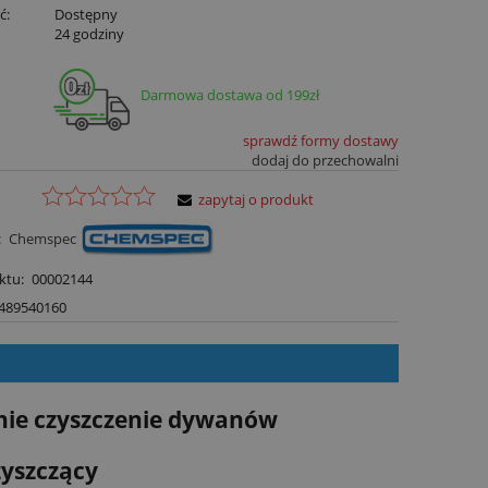
ć:
Dostępny
:
24 godziny
Darmowa dostawa od 199zł
sprawdź formy dostawy
dodaj do przechowalni
zapytaj o produkt
:
Chemspec
ktu:
00002144
489540160
nie czyszczenie dywanów
zyszczący