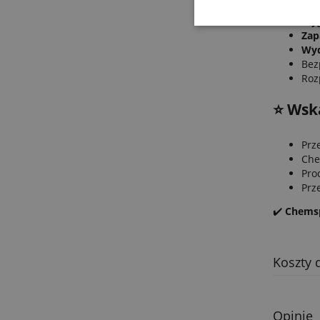
Wyg
Zap
Wyd
Bez
Roz
⭐️ Wsk
Prz
Che
Pro
Prz
✔️
Chemsp
Koszty 
Opinie