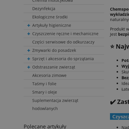
Chemia motocyklowa
Dezynfekcja
Chemspec
wykładzi
Ekologiczne środki
naturalny
Artykuły higieniczne
Produkt w
Czyszczenie ręczne i mechaniczne
Jest
bezpi
Części serwisowe do odkurzaczy
⭐️ Naj
Zmywarki do posadzek
Sprzęt i akcesoria do sprzątania
Pot
Wyj
Odstraszanie zwierząt
Sku
Akcesoria zimowe
Bez
Ide
Taśmy i folie
Łat
Smary i oleje
✔️ Za
Suplementacja zwierząt
hodowlanych
Czyszc
Polecane artykuły
Nad