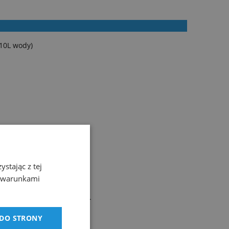
10L wody)
stając z tej
czyszczący.
z warunkami
ość wilgoci.
 koloru przed czyszczeniem.
 DO STRONY