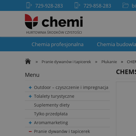
729-928-283
729-858-283
b
HURTOWNIA ŚRODKÓW CZYSTOŚCI
Chemia profesjonalna
Chemia budowl
»
»
»
Pranie dywanów i tapicerek
Płukanie
CHEM
CHEMS
Menu
Outdoor – czyszczenie i impregnacja
Tolalety turystyczne
Suplementy diety
Tylko przedpłata
Aromamarketing
Pranie dywanów i tapicerek